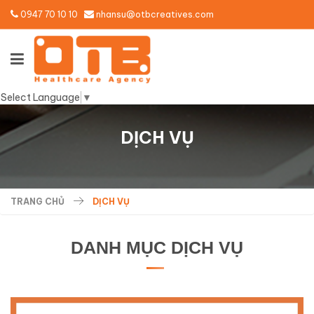
0947 70 10 10
nhansu@otbcreatives.com
Select Language
▼
DỊCH VỤ
TRANG CHỦ
DỊCH VỤ
DANH MỤC DỊCH VỤ