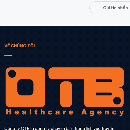
Gửi tin nhắn
VỀ CHÚNG TÔI
Công ty OTB là công ty chuyên biệt trong lĩnh vực truyền