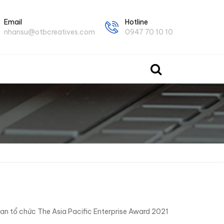
Email
Hotline
nhansu@otbcreatives.com
0947 70 10 10
n tổ chức The Asia Pacific Enterprise Award 2021