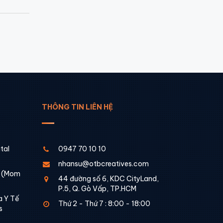
THÔNG TIN LIÊN HỆ
tal
0947 70 10 10
nhansu@otbcreatives.com
é (Mom
44 đường số 6, KDC CityLand,
P.5, Q. Gò Vấp, TP.HCM
a Y Tế
Thứ 2 - Thứ 7 : 8:00 - 18:00
s