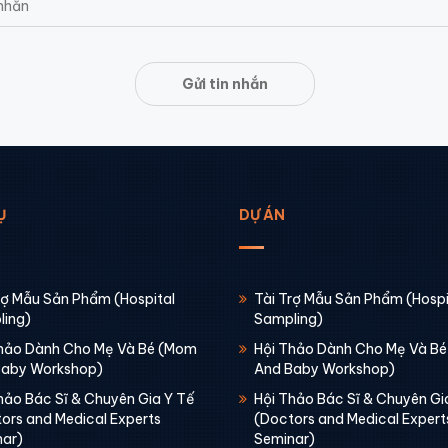
Gửi tin nhắn
Ụ
DỰ ÁN
rợ Mẫu Sản Phẩm (Hospital
Tài Trợ Mẫu Sản Phẩm (Hospi
ing)
Sampling)
hảo Dành Cho Mẹ Và Bé (Mom
Hội Thảo Dành Cho Mẹ Và B
Baby Workshop)
And Baby Workshop)
hảo Bác Sĩ & Chuyên Gia Y Tế
Hội Thảo Bác Sĩ & Chuyên Gi
ors and Medical Experts
(Doctors and Medical Expert
ar)
Seminar)