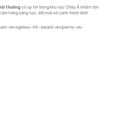
giải thưởng
có uy tín trong khu vực Châu Á nhằm tôn
cảm hứng sáng tạo, đổi mới và cạnh tranh lành
tnam-recognises-64-award-recipients-as-