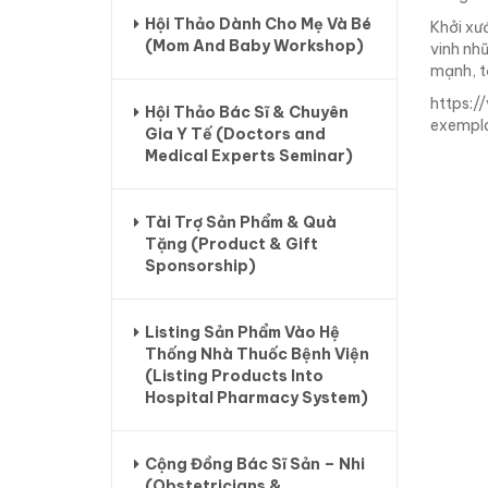
Hội Thảo Dành Cho Mẹ Và Bé
Khởi xư
(Mom And Baby Workshop)
vinh nh
mạnh, tạ
https:/
Hội Thảo Bác Sĩ & Chuyên
exempla
Gia Y Tế (Doctors and
Medical Experts Seminar)
Tài Trợ Sản Phẩm & Quà
Tặng (Product & Gift
Sponsorship)
Listing Sản Phẩm Vào Hệ
Thống Nhà Thuốc Bệnh Viện
(Listing Products Into
Hospital Pharmacy System)
Cộng Đồng Bác Sĩ Sản – Nhi
(Obstetricians &