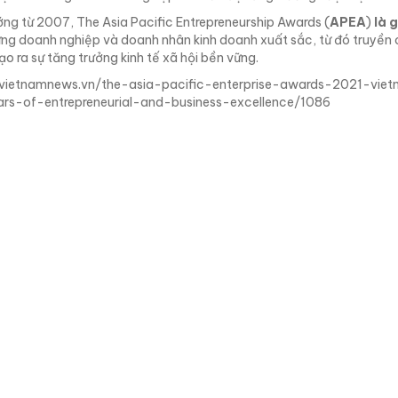
ớng từ 2007, The Asia Pacific Entrepreneurship Awards (
APEA
)
là 
ững doanh nghiệp và doanh nhân kinh doanh xuất sắc, từ đó truyền 
o ra sự tăng trưởng kinh tế xã hội bền vững.
/vietnamnews.vn/the-asia-pacific-enterprise-awards-2021-vie
rs-of-entrepreneurial-and-business-excellence/1086