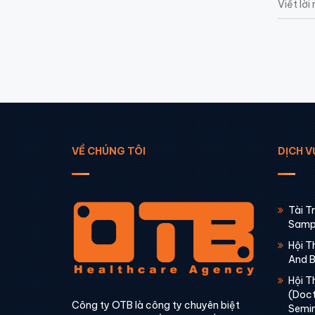
VỀ CHÚNG TÔI
DỊCH V
Tài T
Sampl
Hội T
And 
Hội T
(Doct
Công ty OTB là công ty chuyên biệt
Semin