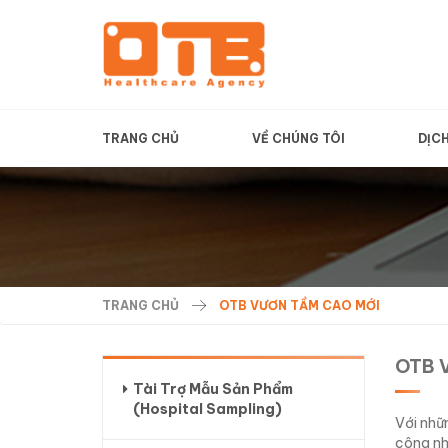
TRANG CHỦ
VỀ CHÚNG TÔI
DỊC
TRANG CHỦ
OTB VƯƠN TẦM CAO MỚI
OTB 
Tài Trợ Mẫu Sản Phẩm
(Hospital Sampling)
Với nhữ
công nh