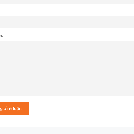
n:
g bình luận