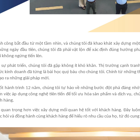
h công bắt đầu từ một tầm nhìn, và chúng tôi đã khao khát xây dựng một 
ững ngày đầu tiên, chúng tôi đã phải vật lộn để xác định đúng hướng ph
i không ngừng tiến lên.
 sự phát triển, chúng tôi đã gặp không ít khó khăn. Thị trường cạnh tra
ức kinh doanh đã từng là bài học quý báu cho chúng tôi. Chính từ những th
tạo ra những giải pháp mới.
ốt hành trình 12 năm, chúng tôi tự hào về những bước đột phá đáng nhớ
n việc áp dụng công nghệ tiên tiến để tối ưu hóa sản phẩm và dịch vụ, c
h hàng.
 quan trọng hơn việc xây dựng mối quan hệ tốt với khách hàng. Đây luôn 
c hỏi và đồng hành cùng khách hàng để hiểu rõ nhu cầu của họ, từ đó cung 