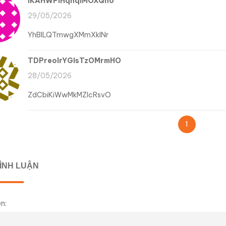
lKAHWPIHqnqIMOXQno
29/05/2026
YhBILQTmwgXMmXkINr
TDPreoIrYGIsTzOMrmHO
28/05/2026
ZdCbiKiWwMkMZIcRsvO
1
BÌNH LUẬN
n: