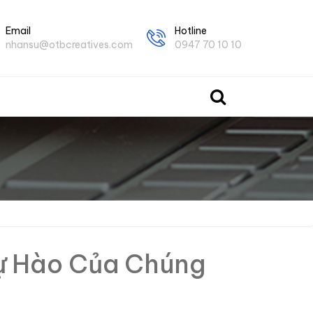
Email
Hotline
nhansu@otbcreatives.com
0947 70 10 10
Tự Hào Của Chúng