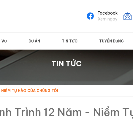
Facebook
Xem ngay
H VỤ
DỰ ÁN
TIN TỨC
TUYỂN DỤNG
TIN TỨC
- NIỀM TỰ HÀO CỦA CHÚNG TÔI
nh Trình 12 Năm - Niềm 
i