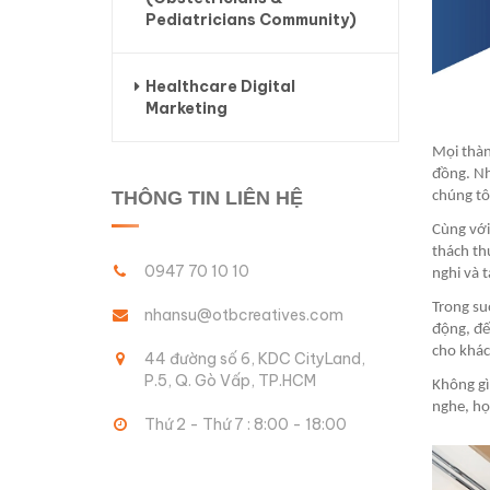
Pediatricians Community)
Healthcare Digital
Marketing
Mọi thàn
đồng. Nh
THÔNG TIN LIÊN HỆ
chúng tô
Cùng với
thách th
0947 70 10 10
nghi và 
Trong su
nhansu@otbcreatives.com
động, đế
cho khác
44 đường số 6, KDC CityLand,
P.5, Q. Gò Vấp, TP.HCM
Không gì
nghe, họ
Thứ 2 - Thứ 7 : 8:00 - 18:00