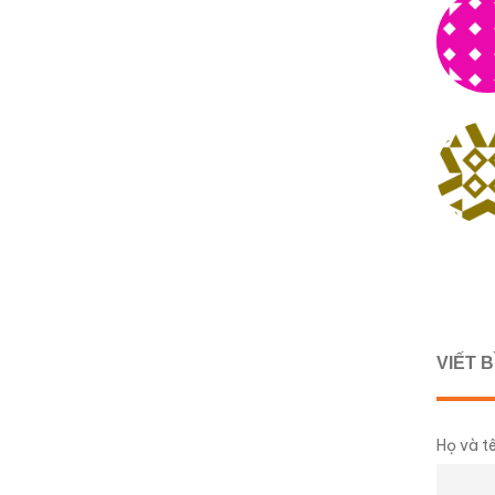
VIẾT 
Họ và tê