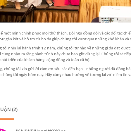
ể một mình chinh phục mọi thử thách. Đội ngũ đồng đội và các đối tác chiế
Sự gắn kết và hỗ trợ từ họ đã giúp chúng tôi vượt qua những khó khăn và
g tôi nhìn lại hành trình 12 năm, chúng tôi tự hào về những gì đã đạt được
i cũng nhận ra rằng hành trình này chưa bao giờ dừng lại. Chúng tôi sẽ ti
phát triển của khách hàng, cộng đồng và toàn xã hội.
g, chúng tôi xin gửi lời cảm ơn sâu sắc đến bạn - những người đã đồng h
 chúng tôi ngày hôm nay. Hãy cùng nhau hướng về tương lai với niềm tin 
UẬN (2)