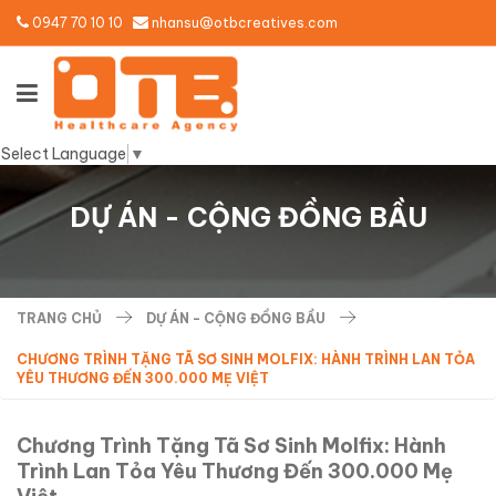
0947 70 10 10
nhansu@otbcreatives.com
Select Language
▼
DỰ ÁN - CỘNG ĐỒNG BẦU
TRANG CHỦ
DỰ ÁN - CỘNG ĐỒNG BẦU
CHƯƠNG TRÌNH TẶNG TÃ SƠ SINH MOLFIX: HÀNH TRÌNH LAN TỎA
YÊU THƯƠNG ĐẾN 300.000 MẸ VIỆT
Chương Trình Tặng Tã Sơ Sinh Molfix: Hành
Trình Lan Tỏa Yêu Thương Đến 300.000 Mẹ