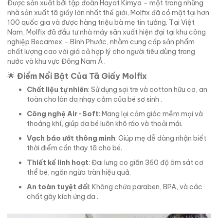
Được sản xuất bởi tập đoàn Hayat Kimya – một trong những
nhà sản xuất tã giấy lớn nhất thế giới, Molfix đã có mặt tại hơn
100 quốc gia và được hàng triệu bà mẹ tin tưởng. Tại Việt
Nam, Molfix đã đầu tư nhà máy sản xuất hiện đại tại khu công
nghiệp Becamex – Bình Phước, nhằm cung cấp sản phẩm
chất lượng cao với giá cả hợp lý cho người tiêu dùng trong
nước và khu vực Đông Nam Á .
🌟
Điểm Nổi Bật Của Tã Giấy Molfix
Chất liệu tự nhiên
: Sử dụng sợi tre và cotton hữu cơ, an
toàn cho làn da nhạy cảm của bé sơ sinh .
Công nghệ Air-Soft
: Mang lại cảm giác mềm mại và
thoáng khí, giúp da bé luôn khô ráo và thoải mái.
Vạch báo ướt thông minh
: Giúp mẹ dễ dàng nhận biết
thời điểm cần thay tã cho bé.
Thiết kế linh hoạt
: Đai lưng co giãn 360 độ ôm sát cơ
thể bé, ngăn ngừa tràn hiệu quả.
An toàn tuyệt đối
: Không chứa paraben, BPA, và các
chất gây kích ứng da .