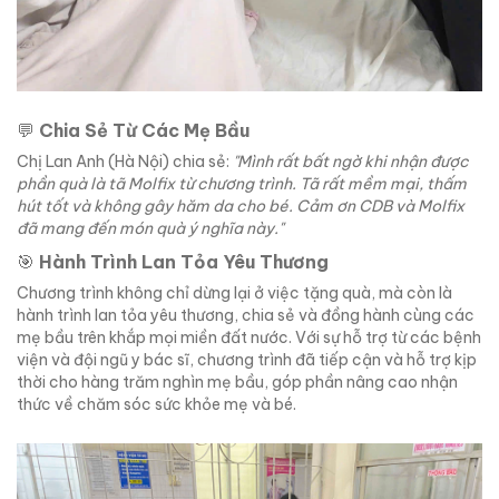
💬
Chia Sẻ Từ Các Mẹ Bầu
Chị Lan Anh (Hà Nội) chia sẻ:
"Mình rất bất ngờ khi nhận được
phần quà là tã Molfix từ chương trình. Tã rất mềm mại, thấm
hút tốt và không gây hăm da cho bé. Cảm ơn CDB và Molfix
đã mang đến món quà ý nghĩa này."
🎯
Hành Trình Lan Tỏa Yêu Thương
Chương trình không chỉ dừng lại ở việc tặng quà, mà còn là
hành trình lan tỏa yêu thương, chia sẻ và đồng hành cùng các
mẹ bầu trên khắp mọi miền đất nước. Với sự hỗ trợ từ các bệnh
viện và đội ngũ y bác sĩ, chương trình đã tiếp cận và hỗ trợ kịp
thời cho hàng trăm nghìn mẹ bầu, góp phần nâng cao nhận
thức về chăm sóc sức khỏe mẹ và bé.