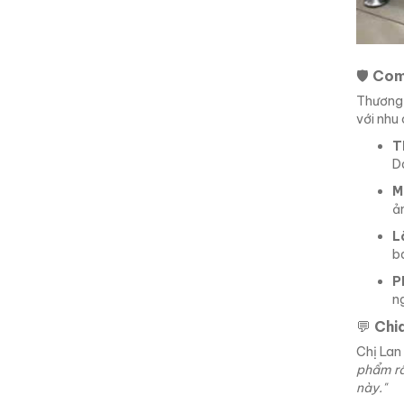
🛡️
Com
Thương 
với nhu
T
Da
M
ả
L
ba
P
n
💬
Chi
Chị Lan
phẩm rấ
này."