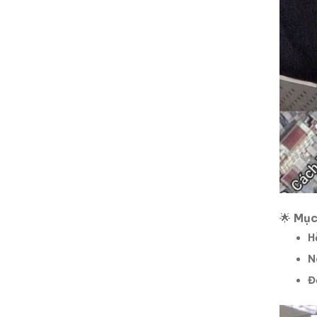
🌟
Mục
H
N
Đ