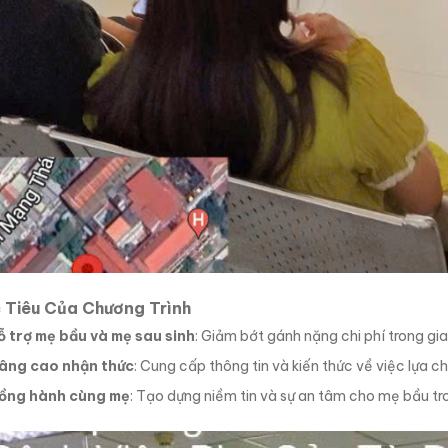
 Tiêu Của Chương Trình
ỗ trợ mẹ bầu và mẹ sau sinh
: Giảm bớt gánh nặng chi phí trong gi
âng cao nhận thức
: Cung cấp thông tin và kiến thức về việc lựa c
ồng hành cùng mẹ
: Tạo dựng niềm tin và sự an tâm cho mẹ bầu tr