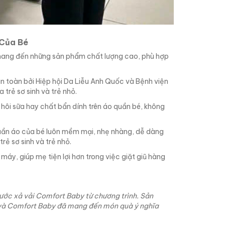
Của Bé
mang đến những sản phẩm chất lượng cao, phù hợp
 toàn bởi Hiệp hội Da Liễu Anh Quốc và Bệnh viện
trẻ sơ sinh và trẻ nhỏ.
hôi sữa hay chất bẩn dính trên áo quần bé, không
uần áo của bé luôn mềm mại, nhẹ nhàng, dễ dàng
rẻ sơ sinh và trẻ nhỏ.
máy, giúp mẹ tiện lợi hơn trong việc giặt giũ hàng
nước xả vải Comfort Baby từ chương trình. Sản
 và Comfort Baby đã mang đến món quà ý nghĩa