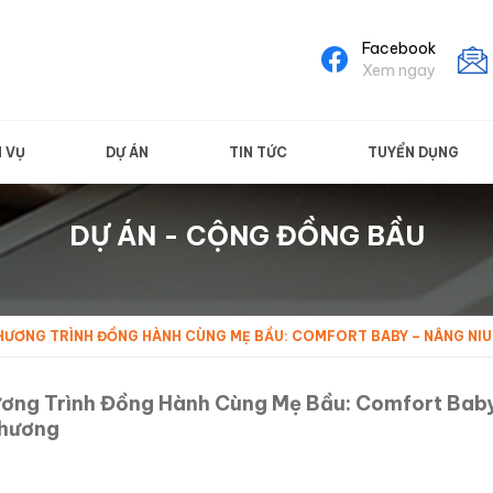
Facebook
Xem ngay
H VỤ
DỰ ÁN
TIN TỨC
TUYỂN DỤNG
DỰ ÁN - CỘNG ĐỒNG BẦU
HƯƠNG TRÌNH ĐỒNG HÀNH CÙNG MẸ BẦU: COMFORT BABY – NÂNG NIU 
ơng Trình Đồng Hành Cùng Mẹ Bầu: Comfort Baby 
hương