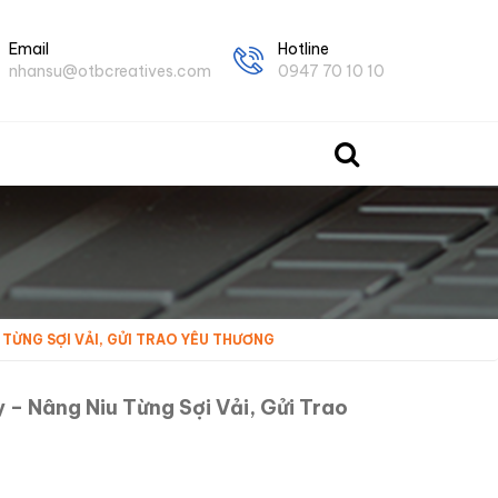
Email
Hotline
nhansu@otbcreatives.com
0947 70 10 10
TỪNG SỢI VẢI, GỬI TRAO YÊU THƯƠNG
– Nâng Niu Từng Sợi Vải, Gửi Trao