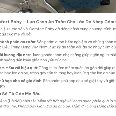
fort Baby – Lựa Chọn An Toàn Cho Làn Da Nhạy Cảm 
hiệu nước xả vải Comfort Baby đã đồng hành cùng chương trình, 
 cầu của mẹ và bé:
hành phần an toàn
: Sản phẩm được kiểm nghiệm và chứng nhận an
 Liễu Trung Ương Việt Nam, cực kỳ an toàn với làn da nhạy cảm của 
ùi hương dịu nhẹ
: Hương phấn thơm nhẹ nhàng giúp ngăn ngừa mùi 
nh hưởng đến khứu giác non yếu của bé.
àm mềm vải hiệu quả
: Công thức làm mềm quần áo gấp đôi giúp q
o bọc làn da bé, tránh gây tổn thương hay kích ứng cho làn da của t
hù hợp cho cả gia đình
: Sản phẩm phù hợp cho cả giặt tay và giặt 
gày.
a Sẻ Từ Các Mẹ Bầu
 Anh (Hà Nội) chia sẻ:
"Mình rất bất ngờ khi nhận được phần quà là 
t dịu nhẹ, không gây kích ứng da cho bé. Cảm ơn Cộng Đồng Bầu