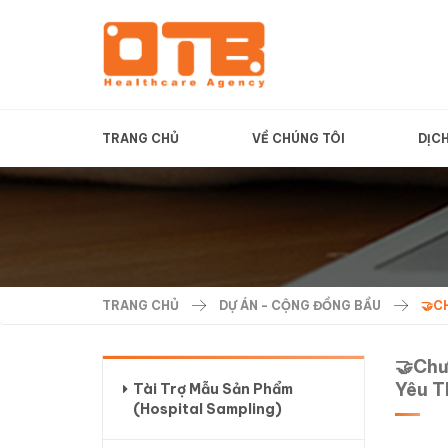
TRANG CHỦ
VỀ CHÚNG TÔI
DỊC
TRANG CHỦ
DỰ ÁN - CỘNG ĐỒNG BẦU
🤝C
🤝Chư
Yêu T
Tài Trợ Mẫu Sản Phẩm
(Hospital Sampling)