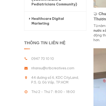
Pediatricians Community)
🤝
Chư
Thươ
Healthcare Digital
Marketing
Từ năm
nước xả
động th
hơn.
THÔNG TIN LIÊN HỆ
0947 70 10 10
nhansu@otbcreatives.com
44 đường số 6, KDC CityLand,
P.5, Q. Gò Vấp, TP.HCM
Thứ 2 - Thứ 7 : 8:00 - 18:00