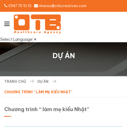
0947 70 10 10
nhansu@otbcreatives.com
Select Language
▼
DỰ ÁN
TRANG CHỦ
DỰ ÁN
CHƯƠNG TRÌNH “ LÀM MẸ KIỂU NHẬT”
Chương trình “ làm mẹ kiểu Nhật”