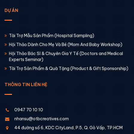
DỰ ÁN
Tài Trợ Mẫu Sản Phẩm (Hospital Sampling)
Hội Thảo Dành Cho Mẹ Và Bé (Mom And Baby Workshop)
Hội Thảo Bác Sĩ & Chuyên Gia Y Tế (Doctors and Medical
Experts Seminar)
Tài Trợ Sản Phẩm & Quà Tặng (Product & Gift Sponsorship)
THÔNG TIN LIÊN HỆ
0947 70 10 10
nhansu@otbcreatives.com
44 đường số 6, KDC CityLand, P.5, Q. Gò Vấp, TP.HCM